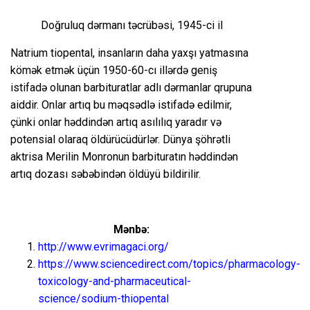
Doğruluq dərmanı təcrübəsi, 1945-ci il
Natrium tiopental, insanların daha yaxşı yatmasına
kömək etmək üçün 1950-60-cı illərdə geniş
istifadə olunan barbituratlar adlı dərmanlar qrupuna
aiddir. Onlar artıq bu məqsədlə istifadə edilmir,
çünki onlar həddindən artıq asılılıq yaradır və
potensial olaraq öldürücüdürlər. Dünya şöhrətli
aktrisa Merilin Monronun barbituratın həddindən
artıq dozası səbəbindən öldüyü bildirilir.
Mənbə:
http://www.evrimagaci.org/
https://www.sciencedirect.com/topics/pharmacology-
toxicology-and-pharmaceutical-
science/sodium-thiopental