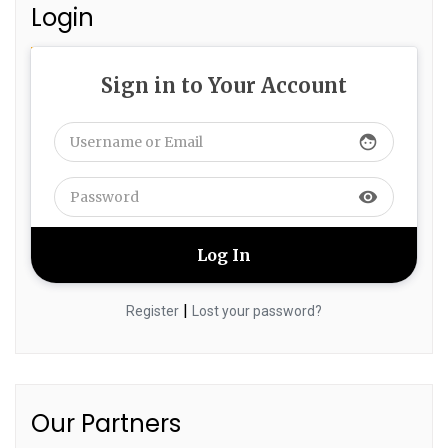
Login
Sign in to Your Account
face
visibility
|
Register
Lost your password?
Our Partners