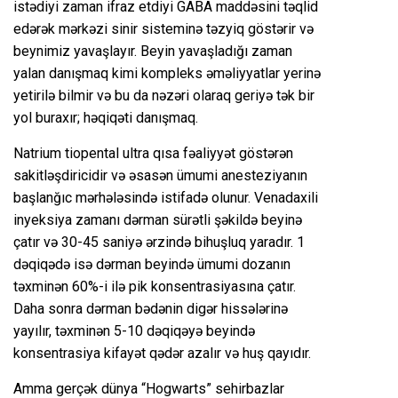
istədiyi zaman ifraz etdiyi GABA maddəsini təqlid
edərək mərkəzi sinir sisteminə təzyiq göstərir və
beynimiz yavaşlayır. Beyin yavaşladığı zaman
yalan danışmaq kimi kompleks əməliyyatlar yerinə
yetirilə bilmir və bu da nəzəri olaraq geriyə tək bir
yol buraxır; həqiqəti danışmaq.
Natrium tiopental ultra qısa fəaliyyət göstərən
sakitləşdiricidir və əsasən ümumi anesteziyanın
başlanğıc mərhələsində istifadə olunur. Venadaxili
inyeksiya zamanı dərman sürətli şəkildə beyinə
çatır və 30-45 saniyə ərzində bihuşluq yaradır. 1
dəqiqədə isə dərman beyində ümumi dozanın
təxminən 60%-i ilə pik konsentrasiyasına çatır.
Daha sonra dərman bədənin digər hissələrinə
yayılır, təxminən 5-10 dəqiqəyə beyində
konsentrasiya kifayət qədər azalır və huş qayıdır.
Amma gerçək dünya “Hogwarts” sehirbazlar