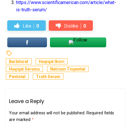
https://www.scientificamerican.com/article/what-
is-truth-serum/
Like
0
Dislike
0
Barbiturat
Həqiqət Iksiri
Həqiqət Serumu
Natrium Tiopental
Pentotal
Truth Serum
Leave a Reply
Your email address will not be published.
Required fields
are marked
*