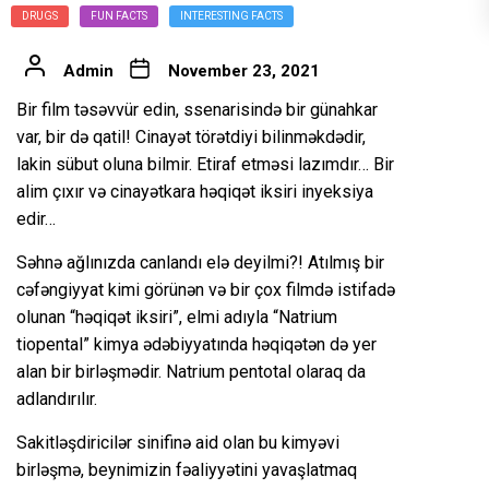
DRUGS
FUN FACTS
INTERESTING FACTS
Admin
November 23, 2021
Bir film təsəvvür edin, ssenarisində bir günahkar
var, bir də qatil! Cinayət törətdiyi bilinməkdədir,
lakin sübut oluna bilmir. Etiraf etməsi lazımdır… Bir
alim çıxır və cinayətkara həqiqət iksiri inyeksiya
edir…
Səhnə ağlınızda canlandı elə deyilmi?! Atılmış bir
cəfəngiyyat kimi görünən və bir çox filmdə istifadə
olunan “həqiqət iksiri”, elmi adıyla “Natrium
tiopental” kimya ədəbiyyatında həqiqətən də yer
alan bir birləşmədir. Natrium pentotal olaraq da
adlandırılır.
Sakitləşdiricilər sinifinə aid olan bu kimyəvi
birləşmə, beynimizin fəaliyyətini yavaşlatmaq