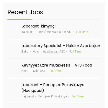
Recent Jobs
Laborant-kimyaçı
Kalbajar
"İstisu" Mineral Su Zavodu
Full Time
Laboratory Specialist – Holcim Azerbaijan
Baku
Holcim Azərbaycan ASC
Full Time
Keyfiyyət üzrə mütəxəssis – ATS Food
Baku
ATS Food
Full Time
Laborant – Penoplex Prikavkazye
(Hacıqabul)
Hajigabul
Penoplex Prikavkazye
Full Time