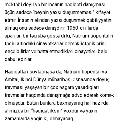
məktəbi deyil və bir insanın həqiqəti danışması
üçün sadəcə “beynin yaxşı düşünməməsi” kifayət
etmir. İnsanın əlindən yaxşı düşünmək qabiliyyətini
almaq onu sadəcə danışdırır. 1950-ci illərdə
aparılan bir təcrübə göstərdi ki, Natrium tiopentalın
təsiri altındaki cinayətkarlar demək istədiklərini
seçə bilirlər və hətta etmədikləri cinayətləri belə
qəbul edirlər.
Həqiqətləri söylətməsə də, Natrium tiopental və
Amital, İkinci Dünya müharibəsi əsnasında döyüş
travması yaşayan bir çox əsgərə yaşadıqları
travmalar haqqında danışmağa sövq edərək kömək
olmuşdur. Bütün bunlara baxmayaraq hal-hazırda
əlimizdə bir “həqiqət iksiri” yoxdur və yaxın
zamanlarda yəqin ki, olmayacaq.