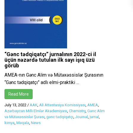
“Gənc tədqiqatçı” jurnalının 2022-ci il
üçün nəzərdə tutulan ilk sayı işıq üzü
görüb
AMEA-nın Gənc Alim və Mütəxəssislər Şurasının
“Gənc tədqiqatçı” adlı elmi-praktiki ...
Read More
July 13, 2022
/
AAK
,
Ali Attestasiya Komissiyası
,
AMEA
,
Azərbaycan Milli Elmlər Akademiyası
,
Chemistry
,
Gənc Alim
və Mütəxəssislər Şurası
,
gənc tədqiqatçı
,
Journal
,
jurnal
,
kimya
,
Məqalə
,
News