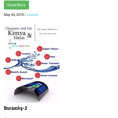
Read More
May 30, 2016
/
Journal
Buraxılış-2
...