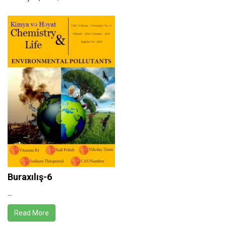
Buraxılış-6
...
Read More