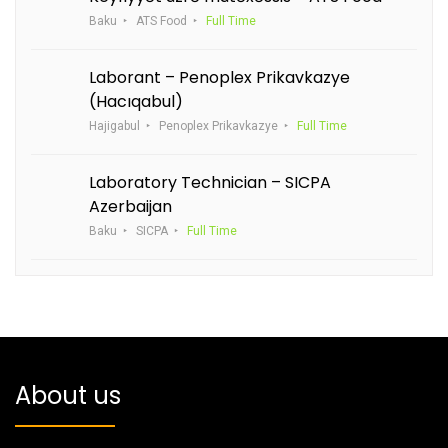
Baku
ATS Food
Full Time
Laborant – Penoplex Prikavkazye
(Hacıqabul)
Hajigabul
Penoplex Prikavkazye
Full Time
Laboratory Technician – SICPA
Azerbaijan
Baku
SICPA
Full Time
About us