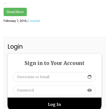
...
Read More
February 7, 2016
/
Journal
Login
Sign in to Your Account
face
visibility