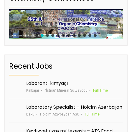
Recent Jobs
Laborant-kimyaçı
Kalbajar
"İstisu" Mineral Su Zavodu
Full Time
Laboratory Specialist – Holcim Azerbaijan
Baku
Holcim Azərbaycan ASC
Full Time
Keyfiyyət üzrə mütəxəssis – ATS Food