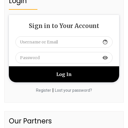
Login
Sign in to Your Account
face
visibility
|
Register
Lost your password?
Our Partners