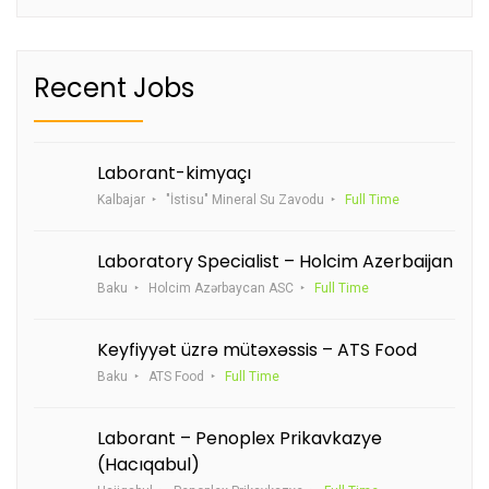
Recent Jobs
Laborant-kimyaçı
Kalbajar
"İstisu" Mineral Su Zavodu
Full Time
Laboratory Specialist – Holcim Azerbaijan
Baku
Holcim Azərbaycan ASC
Full Time
Keyfiyyət üzrə mütəxəssis – ATS Food
Baku
ATS Food
Full Time
Laborant – Penoplex Prikavkazye
(Hacıqabul)