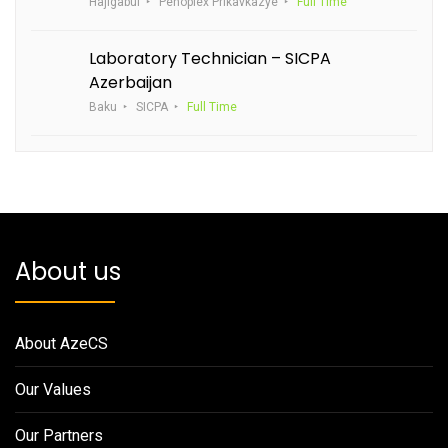
Hajigabul
Penoplex Prikavkazye
Full Time
Laboratory Technician – SICPA
Azerbaijan
Baku
SICPA
Full Time
About us
About AzeCS
Our Values
Our Partners