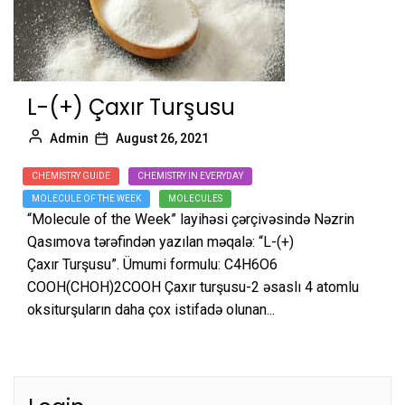
L-(+) Çaxır Turşusu
Admin
August 26, 2021
CHEMISTRY GUIDE
CHEMISTRY IN EVERYDAY
MOLECULE OF THE WEEK
MOLECULES
“Molecule of the Week” layihəsi çərçivəsində Nəzrin
Qasımova tərəfindən yazılan məqalə: “L-(+)
Çaxır Turşusu”. Ümumi formulu: C4H6O6
COOH(CHOH)2COOH Çaxır turşusu-2 əsaslı 4 atomlu
oksiturşuların daha çox istifadə olunan...