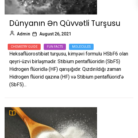
Dünyanın Ən Qüvvətli Turşusu
Admin
August 26, 2021
CHEMISTRY GUIDE
FUN FACTS
MOLECULES
Heksaflüorostibiat turşusu, kimyəvi formulu HSbF6 olan
qeyri-üzvi birləşmədir. Stibium pentaflüoridin (SbF5)
Hidrogen flüoridlə (HF) qarışığıdır. Qızdırıldığı zaman
Hidrogen flüorid qazına (HF) və Stibium pentaflüorid’ə
(SbF5)...